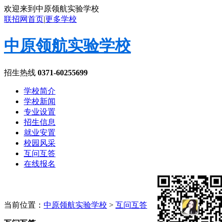
欢迎来到中原领航实验学校
联招网首页
|
更多学校
中原领航实验学校
招生热线
0371-60255699
学校简介
学校新闻
专业设置
招生信息
就业安置
校园风采
互问互答
在线报名
当前位置：
中原领航实验学校
>
互问互答