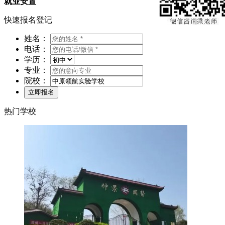
就业安置
快速报名登记
姓名：
电话：
学历：
专业：
院校：
热门学校