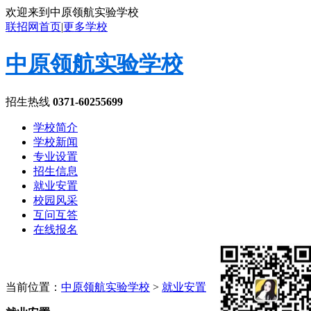
欢迎来到中原领航实验学校
联招网首页
|
更多学校
中原领航实验学校
招生热线
0371-60255699
学校简介
学校新闻
专业设置
招生信息
就业安置
校园风采
互问互答
在线报名
当前位置：
中原领航实验学校
>
就业安置